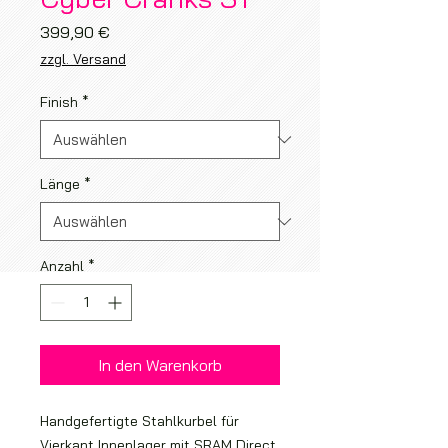
Preis
399,90 €
zzgl. Versand
Finish
*
Länge
*
Anzahl
*
In den Warenkorb
Handgefertigte Stahlkurbel für
Vierkant Innenlager mit SRAM Direct