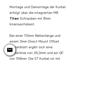
Montage und Demontage der Kurbel
erfolgt über die integrierten M8
Titan
Schrauben mit 8mm
Innensechskant.
Bei einer 113mm Wellenlänge und
einem 3mm Direct Mount Offset
Kettenblatt ergibt sich eine
Kettenlinie von 45,0mm und ein QF
von 158mm. Die ST Kurbel ist mit
allen Spidermodellen kombinierbar.
Alle notwendigen Angaben zu
Kettenlinien und Einbaubreiten
findet ihr auf den Zeichnungen.
Erhältlich in RAW, Nickel und
Blackout - unser neues Cerakote