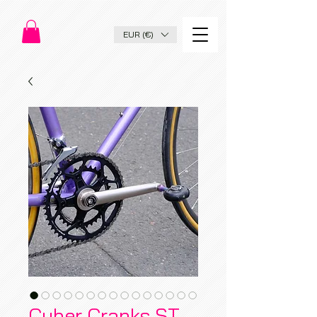
EUR (€)
Cyber Cranks ST