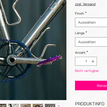
zzgl. Versand
Finish
*
Auswählen
Länge
*
Auswählen
Anzahl
*
Nicht verfügbar
Benac
PRODUKTINFO