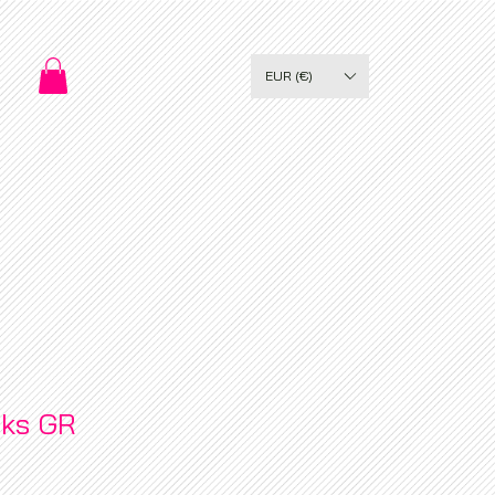
EUR (€)
nks GR