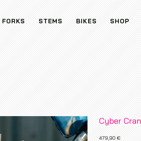
FORKS
STEMS
BIKES
SHOP
Cyber Cra
Preis
479,90 €