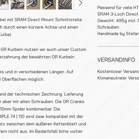
Passend für viele H
SRAM 3-Loch Direct 
rbel mit SRAM Direct Mount Schnittstelle.
Gewicht: 495g incl.
ch durch einen kürzere Achse und einen
Schrauben
Handmade by Stefan
urbel.
r GR Kurbeln nutzen wir auch unser Custom
Verzahnung der bewährten OR Kurbeln.
VERSANDINFO
Kostenloser Versand
hes und in verschiedenen Längen. Auf
Klimaneutraler Vers
Oberflächen möglich.
nd der technischen Zeichnung. Lieferung
r aber mit allen Schrauben. Die GR Cranks
10mm Spider kombinierbar. Die
PLE 74 | 110 sind zwar kompatibel mit der
Platz zwischen dem äußeren Kettenblatt und
rn nicht aus. Im Bedarfsfall bitte vorher