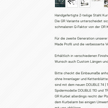
Handgefertigte 2-teilige Stahl Ku
Die GR Variante unterscheidet si
schmaleren Q-Faktor von der OR K
Für die zweite Generation unsere
Made Profil und die verbesserte 
Erhältlich in verschiedenen Finis
Wunsch auch Custom Längen und 
Bitte checkt die Einbaumaße anha
ohne Innenlager und Kettenblätte
sind mit dem neuen DOUBLE 74 | 1
Spidermodelle DOUBLE 110 und TRI
GR Kurbel allerdings reicht der 
dem Kurbelarm bei einigen Umwerfe
mit uns abklären.